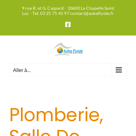
Passer
9 rue R. et G. Caspard - 10600 La Chapelle Saint
au
Luc - Tel. 03 25 75 45 97 contact@aubefluide.fr
contenu
Facebook
Aller à...
Plomberie,